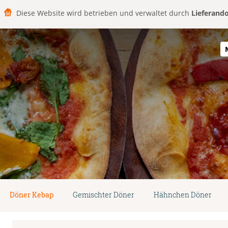
Diese Website wird betrieben und verwaltet durch
Lieferand
Döner Kebap
Gemischter Döner
Hähnchen Döner