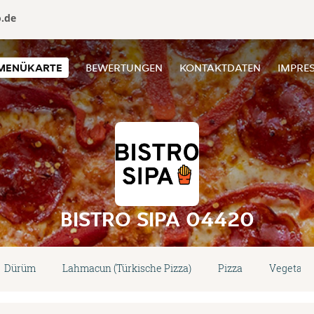
o.de
MENÜKARTE
BEWERTUNGEN
KONTAKTDATEN
IMPRE
BISTRO SIPA 04420
Dürüm
Lahmacun (Türkische Pizza)
Pizza
Vegetari